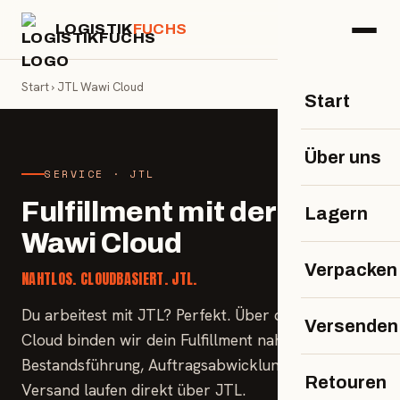
LOGISTIK
FUCHS
Start
› JTL Wawi Cloud
Start
Über uns
SERVICE · JTL
Fulfillment mit der JTL
Lagern
Wawi Cloud
Verpacken
NAHTLOS. CLOUDBASIERT. JTL.
Du arbeitest mit JTL? Perfekt. Über die JTL Wawi
Versenden
Cloud binden wir dein Fulfillment nahtlos an –
Bestandsführung, Auftragsabwicklung und
Retouren
Versand laufen direkt über JTL.