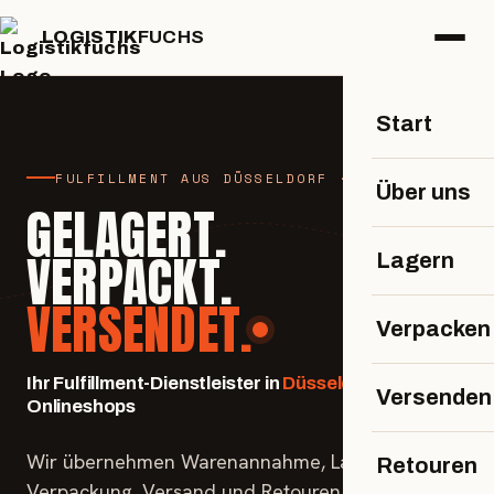
LOGISTIK
FUCHS
Start
FULFILLMENT AUS DÜSSELDORF · SEIT 1996
Über uns
GELAGERT.
VERPACKT.
Lagern
VERSENDET.
Verpacken
Ihr Fulfillment-Dienstleister in
Düsseldorf
für
Versenden
Onlineshops
Wir übernehmen Warenannahme, Lager,
Retouren
Verpackung, Versand und Retouren – damit du