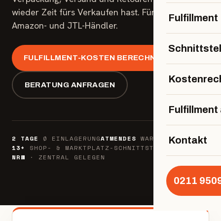
wieder Zeit fürs Verkaufen hast. Für Shopify-,
Fulfillment
Amazon- und JTL-Händler.
Schnittste
FULFILLMENT-KOSTEN BERECHNEN
Kostenrec
BERATUNG ANFRAGEN
Fulfillmen
2 TAGE
Ø EINLAGERUNG
ATMENDES
WARENLAGER
Kontakt
13+
SHOP- & MARKTPLATZ-SCHNITTSTELLEN
NRW
· ZENTRAL GELEGEN
0211 950