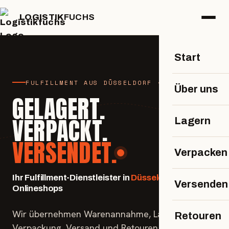
LOGISTIK
FUCHS
Start
FULFILLMENT AUS DÜSSELDORF · SEIT 1996
Über uns
GELAGERT.
VERPACKT.
Lagern
VERSENDET.
Verpacken
Ihr Fulfillment-Dienstleister in
Düsseldorf
für
Versenden
Onlineshops
Wir übernehmen Warenannahme, Lager,
Retouren
Verpackung, Versand und Retouren – damit du