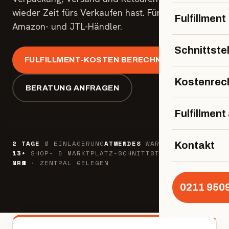
wieder Zeit fürs Verkaufen hast. Für Shopify-,
Fulfillment
Amazon- und JTL-Händler.
Schnittste
FULFILLMENT-KOSTEN BERECHNEN
Kostenrec
BERATUNG ANFRAGEN
Fulfillmen
2 TAGE
Ø EINLAGERUNG
ATMENDES
WARENLAGER
Kontakt
13+
SHOP- & MARKTPLATZ-SCHNITTSTELLEN
NRW
· ZENTRAL GELEGEN
0211 950